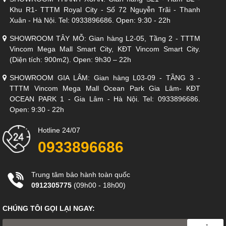
Khu R1- TTTM Royal City - Số 72 Nguyễn Trãi - Thanh
Xuân - Hà Nội. Tel: 0933896686. Open: 9:30 - 22h
Phù hợp với nhiều phong cách nội thất
Là một trong những mẫu bàn ăn đơn giản nhưng không kém
SHOWROOM TÂY MỖ: Gian hàng L2-05, Tầng 2 - TTTM
phần tinh tế sẽ giúp phòng ăn của bạn không chỉ ấm cúng hơn
Vincom Mega Mall Smart City, KĐT Vincom Smart City.
mà còn là điểm nhấn cho ngôi nhà đẹp và cá tính theo phong
(Diện tích: 900m2). Open: 9h30 – 22h
cách của chủ căn nhà. Màu sắc bàn ăn dễ dàng phù hợp, đồng
điệu với nhiều phong cách nội thất khác nhau.
SHOWROOM GIA LÂM: Gian hàng L03-09 - TẦNG 3 -
TTTM Vincom Mega Mall Ocean Park Gia Lâm- KĐT
OCEAN PARK 1 - Gia Lâm - Hà Nội. Tel: 0933896686.
Open: 9:30 - 22h
THÔNG TIN THƯƠNG HIỆU BIZNOITHAT
CÔNG TY TNHH BIZ NỘI THẤT
Hotline 24/07
Website:
www.biznoithat.com
0933896686
Hotline: 0933896686
HỆ THỐNG CỬA HÀNG:
Trung tâm bảo hành toàn quốc
Biz Mỹ Đình:
Tầng 3 - TTTM The Garden - Đường Mễ Trì - Mỹ
0912305775
(09h00 - 18h00)
Đình - Hà Nội (BIG C Mễ Trì), Tel: 02422453555
Biz Hà Đông:
Tầng 3 - TTTM Melinh plaza Hà Đông - Hà Nội
CHÚNG TÔI GỌI LẠI NGAY:
(267 Quang Trung, Hà Đông, Hà Nội). Tel: 02422026789
Biz Long Biên:
Tầng 2 - TTTM Savico Long Biên (Số 7-9