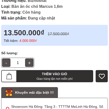
Thương hiệu:
Biznoithat
Loại:
Bàn ăn óc chó Marcus 1,6m
Tình trạng:
Còn hàng
Mã sản phẩm:
Đang cập nhật
13.500.000₫
17.500.000₫
Tiết kiệm:
4.000.000₫
Số lượng:
-
+
THÊM VÀO GIỎ
Giao hàng tận nơi miễn phí
Khuyến mãi đặc biệt !!!
Showroom Hà Đông: Tầng 3 - TTTTM MeLinh Hà Đông, Số