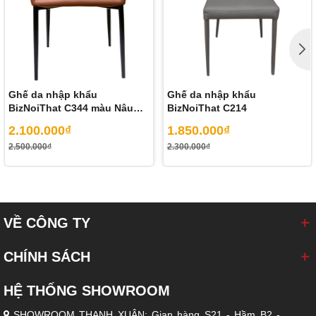
Ghế da nhập khẩu
Ghế da nhập khẩu
BizNoiThat C344 màu Nâu
BizNoiThat C214
Camel
2.100.000₫
1.850.000₫
2.500.000₫
2.300.000₫
VỀ CÔNG TY
CHÍNH SÁCH
HỆ THỐNG SHOWROOM
SHOWROOM THANH XUÂN: Gian hàng S21 - Hầm B2 -