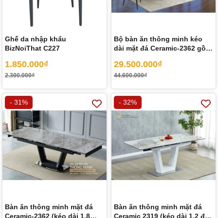
Ghế da nhập khẩu
Bộ bàn ăn thông minh kéo
BizNoiThat C227
dài mặt đá Ceramic-2362 gồm
06 ghế cao cấp
1.850.000₫
29.500.000₫
2.300.000₫
44.600.000₫
- 31%
- 32%
Bàn ăn thông minh mặt đá
Bàn ăn thông minh mặt đá
Ceramic-2362 (kéo dài 1,8
Ceramic 2319 (kéo dài 1,2 đến