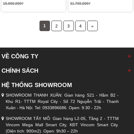
15.000.000₫
31.700.000₫
1
2
3
4
»
VỀ CÔNG TY
CHÍNH SÁCH
HỆ THỐNG SHOWROOM
SHOWROOM THANH XUÂN: Gian hàng S21 - Hầm B2 -
Khu R1- TTTM Royal City - Số 72 Nguyễn Trãi - Thanh
Xuân - Hà Nội. Tel: 0933896686. Open: 9:30 - 22h
SHOWROOM TÂY MỖ: Gian hàng L2-05, Tầng 2 - TTTM
Vincom Mega Mall Smart City, KĐT Vincom Smart City.
(Diện tích: 900m2). Open: 9h30 – 22h