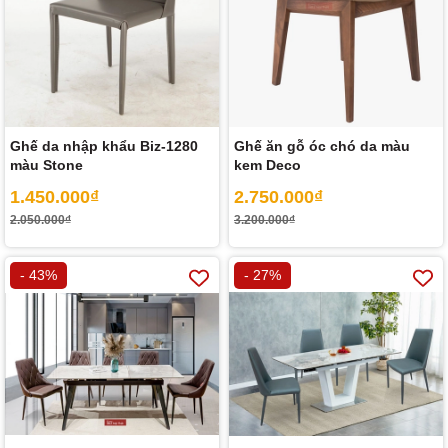
Ghế da nhập khẩu Biz-1280
Ghế ăn gỗ óc chó da màu
màu Stone
kem Deco
1.450.000₫
2.750.000₫
2.050.000₫
3.200.000₫
- 43%
- 27%