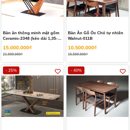
Bàn ăn thông minh mặt gốm
Bàn Ăn Gỗ Óc Chó tự nhiên
Ceramic-2348 (kéo dài 1,35-
Walnut-011B
1,95m)
15.000.000₫
10.500.000₫
21.000.000₫
15.500.000₫
- 25%
- 40%