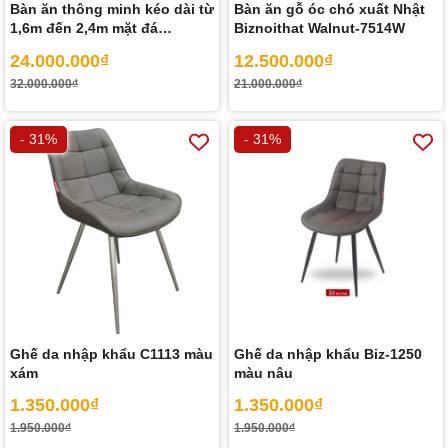
Bàn ăn thông minh kéo dài từ
Bàn ăn gỗ óc chó xuất Nhật
1,6m đến 2,4m mặt đá
Biznoithat Walnut-7514W
Ceramic-9041
24.000.000₫
12.500.000₫
32.000.000₫
21.000.000₫
- 31%
- 31%
Ghế da nhập khẩu C1113 màu
Ghế da nhập khẩu Biz-1250
xám
màu nâu
1.350.000₫
1.350.000₫
1.950.000₫
1.950.000₫