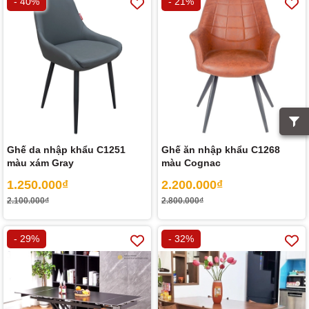
- 40%
- 21%
Ghế da nhập khẩu C1251
Ghế ăn nhập khẩu C1268
màu xám Gray
màu Cognac
1.250.000₫
2.200.000₫
2.100.000₫
2.800.000₫
- 29%
- 32%