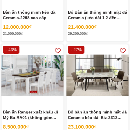
Bàn ăn thông minh kéo dài
Bộ Bàn ăn thông minh mặt đá
Ceramic-2298 cao cấp
Ceramic (kéo dài 1,2 đến
1,8m) Biz-2319 gồm 04 ghế
12.000.000₫
21.400.000₫
21.000.000₫
29.200.000₫
- 43%
- 27%
Bàn ăn Ranger xuất khẩu đi
Bộ bàn ăn thông minh mặt đá
Mỹ Ba-RA01 (không gồm
Ceramic kéo dài Biz-2312
ghế)
gồm 06 ghế
8.500.000₫
23.100.000₫