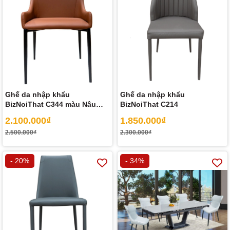
Ghế da nhập khẩu
Ghế da nhập khẩu
BizNoiThat C344 màu Nâu
BizNoiThat C214
Camel
2.100.000₫
1.850.000₫
2.500.000₫
2.300.000₫
- 20%
- 34%