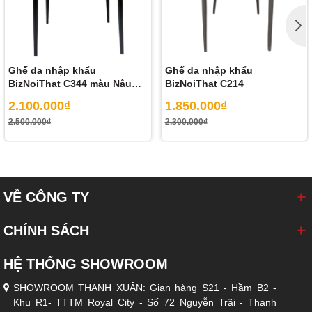
Ghế da nhập khẩu
Ghế da nhập khẩu
BizNoiThat C344 màu Nâu
BizNoiThat C214
Camel
2.100.000₫
1.850.000₫
2.500.000₫
2.300.000₫
VỀ CÔNG TY
CHÍNH SÁCH
HỆ THỐNG SHOWROOM
SHOWROOM THANH XUÂN: Gian hàng S21 - Hầm B2 -
Khu R1- TTTM Royal City - Số 72 Nguyễn Trãi - Thanh