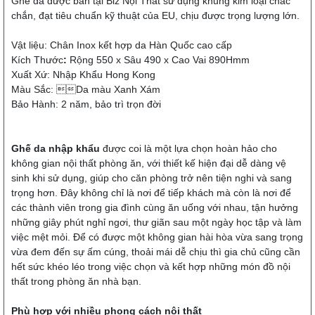
Ghế da được bán tại Biz Nội Thất sử dụng khung kim loại chắc
chắn, đạt tiêu chuẩn kỹ thuật của EU, chịu được trọng lượng lớn.
Vật liệu: Chân Inox kết hợp da Hàn Quốc cao cấp
Kích Thước
:
Rộng
550 x Sâu 490 x Cao Vai 890Hmm
Xuất Xứ: Nhập Khẩu Hong Kong
Màu Sắc: Da màu Xanh Xám
Bảo Hành: 2 năm, bảo trì trọn đời
Ghế da nhập khẩu
được coi là một lựa chọn hoàn hảo cho
không gian nội thất phòng ăn, với thiết kế hiện đại dễ dàng vệ
sinh khi sử dụng, giúp cho căn phòng trở nên tiện nghi và sang
trọng hơn. Đây không chỉ là nơi để tiếp khách mà còn là nơi để
các thành viên trong gia đình cùng ăn uống với nhau, tận hưởng
những giây phút nghỉ ngơi, thư giãn sau một ngày học tập và làm
việc mệt mỏi. Để có được một không gian hài hòa vừa sang trọng
vừa đem đến sự ấm cúng, thoải mái dễ chịu thì gia chủ cũng cần
hết sức khéo léo trong việc chọn và kết hợp những món đồ nội
thất trong phòng ăn nhà bạn.
Phù hợp với nhiều phong cách nội thất