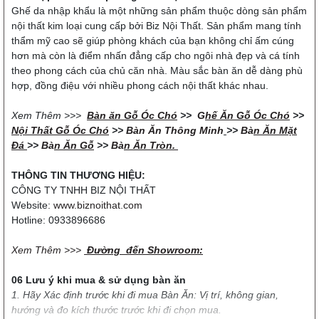
Ghế da nhập khẩu là một những sản phẩm thuộc dòng sản phẩm
nội thất kim loại cung cấp bởi Biz Nội Thất. Sản phẩm mang tính
thẩm mỹ cao sẽ giúp phòng khách của bạn không chỉ ấm cúng
hơn mà còn là điểm nhấn đẳng cấp cho ngôi nhà đẹp và cá tính
theo phong cách của chủ căn nhà. Màu sắc bàn ăn dễ dàng phù
hợp, đồng điệu với nhiều phong cách nội thất khác nhau.
Xem Thêm >>>
Bàn ăn Gỗ Óc Chó
>>
G
hế Ăn Gỗ Óc Chó
>>
Nội Thất Gỗ Óc Chó
>>
Bàn Ăn Thông Minh
>>
Bà
n Ăn Mặt
Đá
>>
Bà
n Ăn Gỗ
>>
Bà
n Ăn Tròn.
THÔNG TIN THƯƠNG HIỆU:
CÔNG TY TNHH BIZ NỘI THẤT
Website:
www.biznoithat.com
Hotline: 0933896686
Xem Thêm >>>
Đường đến Showroom:
06 Lưu ý khi mua & sử dụng bàn ăn
1. Hãy Xác định trước khi đi mua Bàn Ăn: Vị trí, không gian,
hướng và đo kích thước trước khi đi chọn mua.