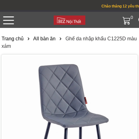
Chào tháng 12 yêu thươn
0
Trang chủ
All bàn ăn
Ghế da nhập khẩu C1225D màu
xám