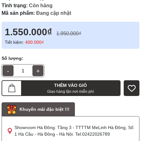
Tình trạng:
Còn hàng
Mã sản phẩm:
Đang cập nhật
1.550.000₫
1.950.000₫
Tiết kiệm:
400.000₫
Số lượng:
-
+
THÊM VÀO GIỎ
Giao hàng tận nơi miễn phí
Khuyến mãi đặc biệt !!!
Showroom Hà Đông: Tầng 3 - TTTTM MeLinh Hà Đông, Số
1 Hà Cầu - Hà Đông - Hà Nội. Tel:02422026789