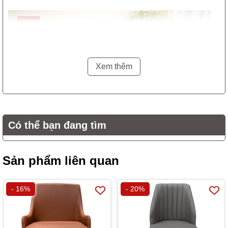
Xem thêm
Có thể bạn đang tìm
Mép bàn được thiết kế tạo độ vát & bo tròn 2 đầu rất an toàn cho
Sản phẩm liên quan
người dùng.
- 16%
- 20%