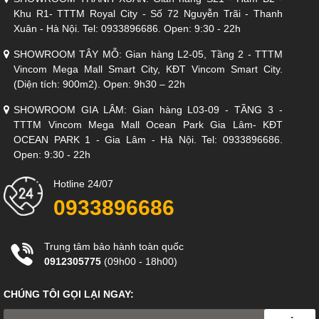
Khu R1- TTTM Royal City - Số 72 Nguyễn Trãi - Thanh
Xuân - Hà Nội. Tel: 0933896686. Open: 9:30 - 22h
SHOWROOM TÂY MỖ: Gian hàng L2-05, Tầng 2 - TTTM
Vincom Mega Mall Smart City, KĐT Vincom Smart City.
(Diện tích: 900m2). Open: 9h30 – 22h
SHOWROOM GIA LÂM: Gian hàng L03-09 - TẦNG 3 -
TTTM Vincom Mega Mall Ocean Park Gia Lâm- KĐT
OCEAN PARK 1 - Gia Lâm - Hà Nội. Tel: 0933896686.
Open: 9:30 - 22h
Hotline 24/07
Có sẵn 21 mẫu Ghế Óc Chó đa dạng có đủ mẫu mã: Ghế mặt
0933896686
gỗ, ghế mặt da, ghế mặt vải ...Bạn có thể lựa chọn tuỳ ý theo nhu
cầu và sở thích.
Trung tâm bảo hành toàn quốc
0912305775
(09h00 - 18h00)
CHÚNG TÔI GỌI LẠI NGAY: