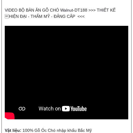
VIDEO BỘ BÀN ĂN GỖ CHÓ Walnut-DT188 >>> THIẾT KẾ
HIỆN ĐẠI - THẨM MỸ - ĐẲNG CẤP <<<
Vật liệu:
100% Gỗ Óc Chó nhập khẩu Bắc Mỹ