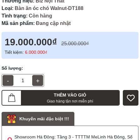
Thương hiệu:
Biz Nội Thất
Loại:
Bàn ăn óc chó Walnut-DT188
Tình trạng:
Còn hàng
Mã sản phẩm:
Đang cập nhật
19.000.000₫
25.000.000₫
Tiết kiệm:
6.000.000₫
Số lượng:
-
+
THÊM VÀO GIỎ
Giao hàng tận nơi miễn phí
Khuyến mãi đặc biệt !!!
Showroom Hà Đông: Tầng 3 - TTTTM MeLinh Hà Đông, Số