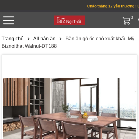
Chào tháng 12 yêu thương ! Ưu 
0
Trang chủ
All bàn ăn
Bàn ăn gỗ óc chó xuất khẩu Mỹ
Biznoithat Walnut-DT188