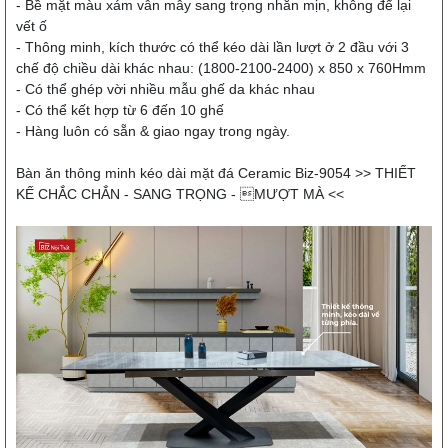
- Bề mặt màu xám vân mây sang trọng nhẵn mịn, không để lại
vết ố
- Thông minh, kích thước có thể kéo dài lần lượt ở 2 đầu với 3
chế độ chiều dài khác nhau: (1800-2100-2400) x 850 x 760Hmm
- Có thể ghép vời nhiều mẫu ghế da khác nhau
- Có thể kết hợp từ 6 đến 10 ghế
- Hàng luôn có sẵn & giao ngay trong ngày.
Bàn ăn thông minh kéo dài mặt đá Ceramic Biz-9054
>> THIẾT
KẾ CHẮC CHẮN - SANG TRỌNG - MƯỢT MÀ <<