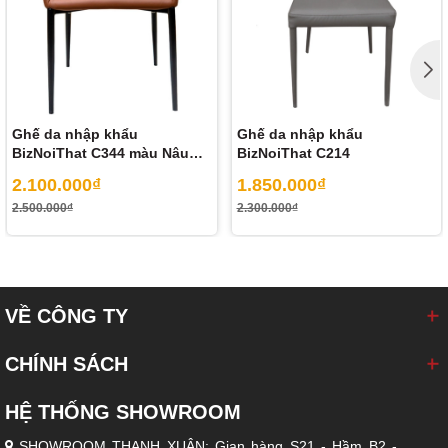
Ghế da nhập khẩu
Ghế da nhập khẩu
BizNoiThat C344 màu Nâu
BizNoiThat C214
Camel
2.100.000₫
1.850.000₫
2.500.000₫
2.300.000₫
Bàn ăn thông minh mặt đá Ceramic Biz-9054 có thể linh hoạt kê
từ 6 đến 12 ghế, theo yêu cầu sử dụng.
VỀ CÔNG TY
CHÍNH SÁCH
HỆ THỐNG SHOWROOM
SHOWROOM THANH XUÂN: Gian hàng S21 - Hầm B2 -