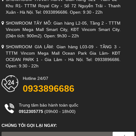
Khu R1- TTTM Royal City - Số 72 Nguyễn Trãi - Thanh
Xuân - Hà Nội. Tel: 0933896686. Open: 9:30 - 22h
SHOWROOM TÂY MỖ: Gian hàng L2-05, Tầng 2 - TTTM
Vincom Mega Mall Smart City, KĐT Vincom Smart City.
Vật liệu cao cấp, sang trọng, siêu bền
(Diện tích: 900m2). Open: 9h30 – 22h
Bàn ăn thông minh mặt đá Ceramic
được coi là một lựa chọn
SHOWROOM GIA LÂM: Gian hàng L03-09 - TẦNG 3 -
hoàn hảo cho không gian nội thất phòng ăn, với thiết kế hiện đại
TTTM Vincom Mega Mall Ocean Park Gia Lâm- KĐT
dễ dàng vệ sinh khi sử dụng, giúp cho căn phòng trở nên tiện
OCEAN PARK 1 - Gia Lâm - Hà Nội. Tel: 0933896686.
nghi và sang trọng hơn. Đây không chỉ là nơi để tiếp khách mà
Open: 9:30 - 22h
còn là nơi để các thành viên trong gia đình cùng ăn uống với
nhau, tận hưởng những giây phút nghỉ ngơi, thư giãn sau một
Hotline 24/07
ngày học tập và làm việc mệt mỏi. Để có được một không gian
0933896686
hài hòa vừa sang trọng vừa đem đến sự ấm cúng, thoải mái dễ
chịu thì gia chủ cũng cần hết sức khéo léo trong việc chọn và kết
hợp những món đồ nội thất trong phòng ăn nhà bạn.
Trung tâm bảo hành toàn quốc
0912305775
(09h00 - 18h00)
CHÚNG TÔI GỌI LẠI NGAY: