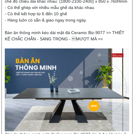
chế độ chiều dài khác nhau: (1800-2100-2400) x 850 x 760Hmm
- Có thể ghép vời nhiều mẫu ghế da khác nhau
- Có thể kết hợp từ 6 đến 10 ghế
- Hàng luôn có sẵn & giao ngay trong ngày.
Bàn ăn thông minh kéo dài mặt đá Ceramic Biz-9077
>> THIẾT
KẾ CHẮC CHẮN - SANG TRỌNG - MƯỢT MÀ <<