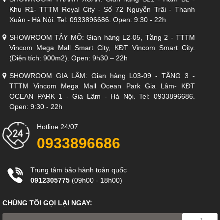
Khu R1- TTTM Royal City - Số 72 Nguyễn Trãi - Thanh
Xuân - Hà Nội. Tel: 0933896686. Open: 9:30 - 22h
SHOWROOM TÂY MỖ: Gian hàng L2-05, Tầng 2 - TTTM
Bàn ăn thông minh mặt đá Ceramic
được coi là một lựa chọn
Vincom Mega Mall Smart City, KĐT Vincom Smart City.
hoàn hảo cho không gian nội thất phòng ăn, với thiết kế hiện đại
(Diện tích: 900m2). Open: 9h30 – 22h
dễ dàng vệ sinh khi sử dụng, giúp cho căn phòng trở nên tiện
nghi và sang trọng hơn. Đây không chỉ là nơi để tiếp khách mà
SHOWROOM GIA LÂM: Gian hàng L03-09 - TẦNG 3 -
còn là nơi để các thành viên trong gia đình cùng ăn uống với
TTTM Vincom Mega Mall Ocean Park Gia Lâm- KĐT
nhau, tận hưởng những giây phút nghỉ ngơi, thư giãn sau một
OCEAN PARK 1 - Gia Lâm - Hà Nội. Tel: 0933896686.
ngày học tập và làm việc mệt mỏi. Để có được một không gian
Open: 9:30 - 22h
hài hòa vừa sang trọng vừa đem đến sự ấm cúng, thoải mái dễ
chịu thì gia chủ cũng cần hết sức khéo léo trong việc chọn và kết
Hotline 24/07
hợp những món đồ nội thất trong phòng ăn nhà bạn.
0933896686
Trung tâm bảo hành toàn quốc
0912305775
(09h00 - 18h00)
CHÚNG TÔI GỌI LẠI NGAY: