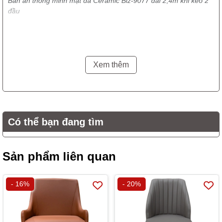
Bàn ăn thông minh mặt đá Ceramic Biz-9077 dài 2,4m khi kéo 2
đầu
Vật liệu:
- Mặt bàn đá Ceramic Tây Ba Nha cao cấp
- Hệ ray trượt kéo dài từ 1,8 đến 2,4m bằng kim loại sơn tĩnh điện
Xem thêm
Xuất Xứ: Nhập Khẩu HongKong
Màu Sắc: Mặt bàn màu xám Grey sang trọng
Bảo Hành: 1 năm, bảo trì trọn đời
Có thể bạn đang tìm
Sản phẩm liên quan
- 16%
- 20%