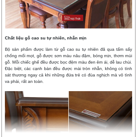
Chất liệu gỗ cao su tự nhiên, nhẵn mịn
Bộ sản phẩm được làm từ gỗ cao su tự nhiên đã qua tẩm sấy
chống mối mọt, gỗ được sơn màu nâu đậm, bóng mịn, thơm mùi
gỗ. Mỗi chiếc ghế đều được bọc đệm màu đen êm ái, dễ lau chùi.
Đặc biệt, các cạnh bàn đều được mài tròn nhẵn, không có tính
sát thương ngay cả khi những đứa trẻ có đùa nghịch mà vô tình
va phải, rất an toàn.