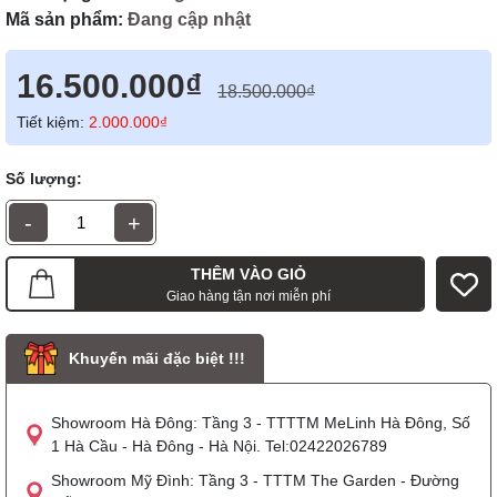
Mã sản phẩm:
Đang cập nhật
16.500.000₫
18.500.000₫
Tiết kiệm:
2.000.000₫
Số lượng:
-
+
THÊM VÀO GIỎ
Giao hàng tận nơi miễn phí
Khuyến mãi đặc biệt !!!
Showroom Hà Đông: Tầng 3 - TTTTM MeLinh Hà Đông, Số
1 Hà Cầu - Hà Đông - Hà Nội. Tel:02422026789
Showroom Mỹ Đình: Tầng 3 - TTTM The Garden - Đường