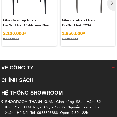
Biz Hà Đông:
Tầng 3 - TTTM Melinh plaza Hà Đông - Hà Nội
(267 Quang Trung, Hà Đông, Hà Nội). Tel: 02422026789
Biz Long Biên:
Tầng 2 - TTTM Savico Long Biên (Số 7-9
Nguyễn Văn Linh, Long Biên, Hà Nội). Tel: 02462913000
Ghế da nhập khẩu
Ghế da nhập khẩu
BizNoiThat C344 màu Nâu
BizNoiThat C214
Camel
2.100.000₫
1.850.000₫
2.500.000₫
2.300.000₫
VỀ CÔNG TY
CHÍNH SÁCH
HỆ THỐNG SHOWROOM
SHOWROOM THANH XUÂN: Gian hàng S21 - Hầm B2 -
Khu R1- TTTM Royal City - Số 72 Nguyễn Trãi - Thanh
Xuân - Hà Nội. Tel: 0933896686. Open: 9:30 - 22h