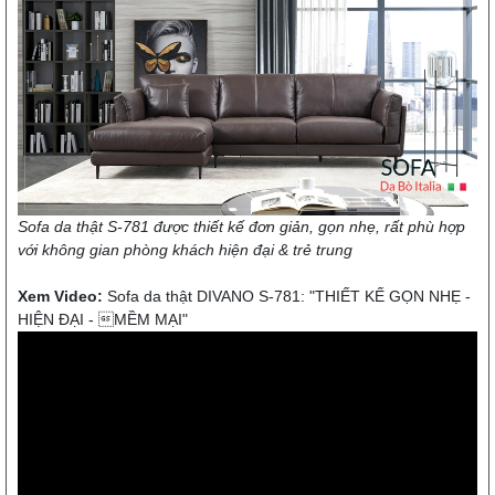
Sofa da thật S-781 được thiết kế đơn giản, gọn nhẹ, rất phù hợp
với không gian phòng khách hiện đại & trẻ trung
Xem Video:
Sofa da thật DIVANO S-781: "THIẾT KẾ GỌN NHẸ -
HIỆN ĐẠI - MỀM MẠI"