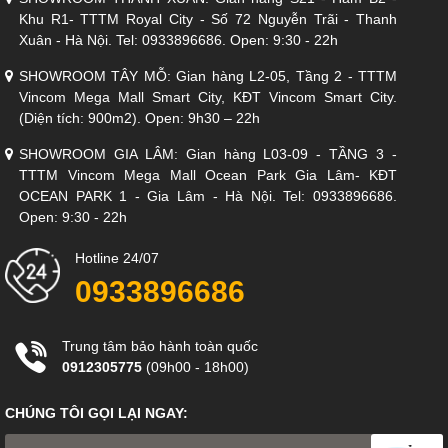
Khu R1- TTTM Royal City - Số 72 Nguyễn Trãi - Thanh
Sofa có sẵn giao ngay trong ngày
Xuân - Hà Nội. Tel: 0933896686. Open: 9:30 - 22h
Đặt hàng theo yêu cầu riêng:
Quý Khách có thể đặt hàng theo 12 màu sắc da có sẵn và kích
SHOWROOM TÂY MỖ: Gian hàng L2-05, Tầng 2 - TTTM
thước thực tế tại nhà Quý Khách, thời gian sản xuất và
Vincom Mega Mall Smart City, KĐT Vincom Smart City.
nhập khẩu Sofa dự kiến từ 40 đến 60 ngày.
(Diện tích: 900m2). Open: 9h30 – 22h
SHOWROOM GIA LÂM: Gian hàng L03-09 - TẦNG 3 -
TTTM Vincom Mega Mall Ocean Park Gia Lâm- KĐT
OCEAN PARK 1 - Gia Lâm - Hà Nội. Tel: 0933896686.
Open: 9:30 - 22h
Hotline 24/07
0933896686
Trung tâm bảo hành toàn quốc
0912305775
(09h00 - 18h00)
CHÚNG TÔI GỌI LẠI NGAY:
Ngoài Sofa Góc, Divano L-781 còn có phiên bản Sofa Văng S-