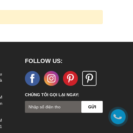
FOLLOW US:
u
Hà
CHÚNG TÔI GỌI LẠI NGAY:
M
ện
GỬI
M
1