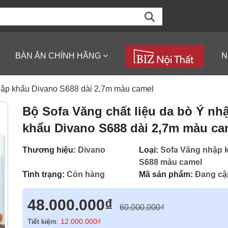
BÀN ĂN CHÍNH HÃNG
N
nhập khẩu Divano S688 dài 2,7m màu camel
Bộ Sofa Văng chất liệu da bò Ý nh
khẩu Divano S688 dài 2,7m màu ca
Thương hiệu:
Divano
Loại:
Sofa Văng nhập 
S688 màu camel
Tình trạng:
Còn hàng
Mã sản phẩm:
Đang cậ
48.000.000₫
60.000.000₫
Tiết kiệm:
12.000.000₫