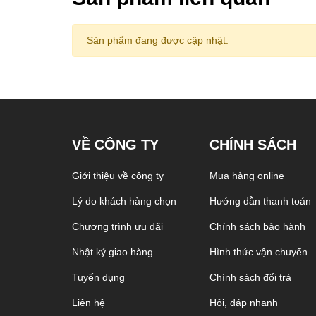
- Sofa góc L dài 2,92m: 292 x 98 x 43Hcm
- Sofa góc L dài 3,72m: 372 x 98 x 43Hcm
Sản phẩm đang được cập nhật.
VỀ CÔNG TY
CHÍNH SÁCH
Giới thiệu về công ty
Mua hàng online
Lý do khách hàng chọn
Hướng dẫn thanh toán
Chương trình ưu đãi
Chính sách bảo hành
Nhật ký giao hàng
Hình thức vận chuyển
Tuyển dụng
Chính sách đổi trả
Liên hệ
Hỏi, đáp nhanh