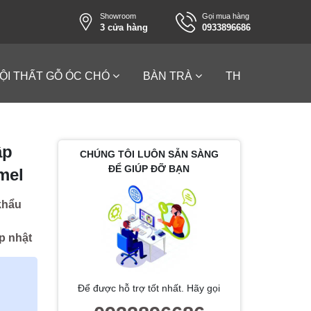
Showroom
Gọi mua hàng
3 cửa hàng
0933896686
ỘI THẤT GỖ ÓC CHÓ
BÀN TRÀ
THƯƠNG HIỆU
ập
CHÚNG TÔI LUÔN SẴN SÀNG
ĐỂ GIÚP ĐỠ BẠN
mel
khẩu
p nhật
Để được hỗ trợ tốt nhất. Hãy gọi