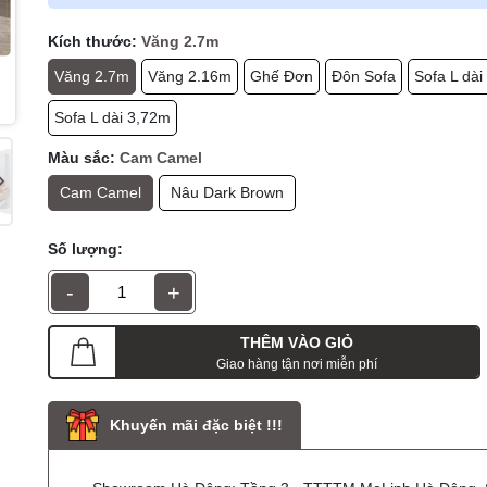
Kích thước:
Văng 2.7m
Văng 2.7m
Văng 2.16m
Ghế Đơn
Đôn Sofa
Sofa L dài
Sofa L dài 3,72m
Màu sắc:
Cam Camel
Cam Camel
Nâu Dark Brown
Số lượng:
-
+
THÊM VÀO GIỎ
Giao hàng tận nơi miễn phí
Khuyến mãi đặc biệt !!!