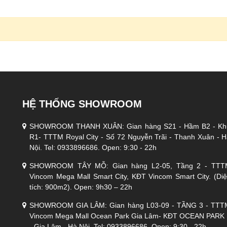
HỆ THỐNG SHOWROOM
SHOWROOM THANH XUÂN: Gian hàng S21 - Hầm B2 - Kh
R1- TTTM Royal City - Số 72 Nguyễn Trãi - Thanh Xuân - 
Nội. Tel: 0933896686. Open: 9:30 - 22h
SHOWROOM TÂY MỖ: Gian hàng L2-05, Tầng 2 - TTT
Vincom Mega Mall Smart City, KĐT Vincom Smart City. (Di
tích: 900m2). Open: 9h30 – 22h
SHOWROOM GIA LÂM: Gian hàng L03-09 - TẦNG 3 - TTT
Vincom Mega Mall Ocean Park Gia Lâm- KĐT OCEAN PARK 
- Gia Lâm - Hà Nội. Tel: 0933896686. Open: 9:30 - 22h