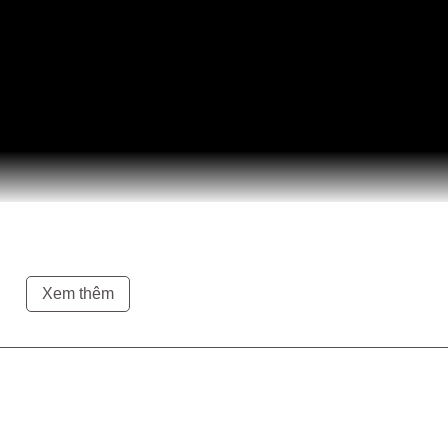
ió mới vào không gian Phòng Khách
 Sofa phong cách hàng đầu Italia, được thiết kế, nhập khẩu chính hã
Xem thêm
theo yêu cầu của khách