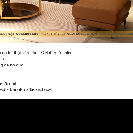
ó da bò thật của hãng GM đến từ Italia
ẩm
ng da bò đực
c tốt nhất.
mái và sự thư giãn tuyệt vời.