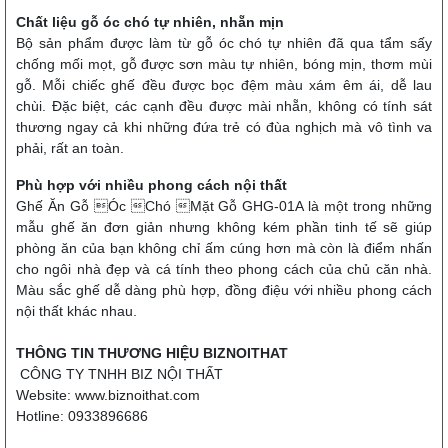
Chất liệu gỗ óc chó tự nhiên, nhẵn mịn
Bộ sản phẩm được làm từ gỗ óc chó tự nhiên đã qua tẩm sấy
chống mối mọt, gỗ được sơn màu tự nhiên, bóng mịn, thơm mùi
gỗ. Mỗi chiếc ghế đều được bọc đệm màu xám êm ái, dễ lau
chùi. Đặc biệt, các cạnh đều được mài nhẵn, không có tính sát
thương ngay cả khi những đứa trẻ có đùa nghịch mà vô tình va
phải, rất an toàn.
Phù hợp với nhiều phong cách nội thất
Ghế Ăn Gỗ Óc Chó Mặt Gỗ GHG-01A là một trong những
mẫu ghế ăn đơn giản nhưng không kém phần tinh tế sẽ giúp
phòng ăn của bạn không chỉ ấm cúng hơn mà còn là điểm nhấn
cho ngôi nhà đẹp và cá tính theo phong cách của chủ căn nhà.
Màu sắc ghế dễ dàng phù hợp, đồng điệu với nhiều phong cách
nội thất khác nhau.
THÔNG TIN THƯƠNG HIỆU BIZNOITHAT
CÔNG TY TNHH BIZ NỘI THẤT
Website:
www.biznoithat.com
Hotline: 0933896686