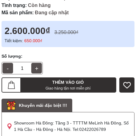
Tình trạng:
Còn hàng
Mã sản phẩm:
Đang cập nhật
2.600.000₫
3.250.000₫
Tiết kiệm:
650.000₫
Số lượng:
-
+
THÊM VÀO GIỎ
Giao hàng tận nơi miễn phí
Khuyến mãi đặc biệt !!!
Showroom Hà Đông: Tầng 3 - TTTTM MeLinh Hà Đông, Số
1 Hà Cầu - Hà Đông - Hà Nội. Tel:02422026789