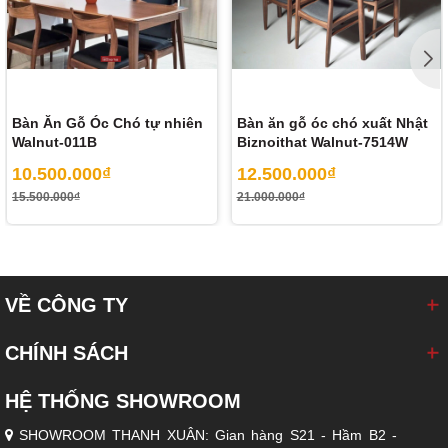
Bàn Ăn Gỗ Óc Chó tự nhiên
Bàn ăn gỗ óc chó xuất Nhật
Walnut-011B
Biznoithat Walnut-7514W
10.500.000₫
12.500.000₫
15.500.000₫
21.000.000₫
VỀ CÔNG TY
CHÍNH SÁCH
HỆ THỐNG SHOWROOM
SHOWROOM THANH XUÂN: Gian hàng S21 - Hầm B2 -