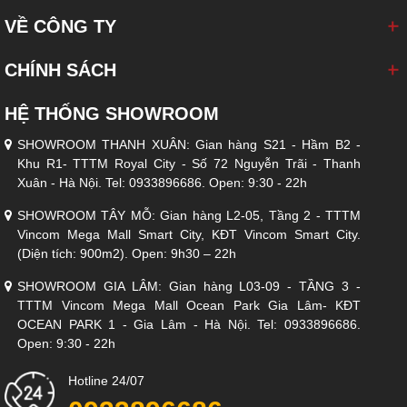
khách
VỀ CÔNG TY
3. Tham khảo các loại
bàn ăn của BizNoiThat
để có sự kết hợp
ăn ý với phòng ăn.
CHÍNH SÁCH
4. Kiểm tra kích thước, tông màu bàn phù hợp với không gian
HỆ THỐNG SHOWROOM
phòng khách
SHOWROOM THANH XUÂN: Gian hàng S21 - Hầm B2 -
5. Chọn đơn vị cung cấp nội thất uy tín để có sản phẩm chất
Khu R1- TTTM Royal City - Số 72 Nguyễn Trãi - Thanh
lượng và đảm bảo hành tốt
Xuân - Hà Nội. Tel: 0933896686. Open: 9:30 - 22h
6. Trong quá trình sử dụng bàn nên thường xuyên lau chùi sạch
SHOWROOM TÂY MỖ: Gian hàng L2-05, Tầng 2 - TTTM
sẽ. Tránh đặt bàn ghế ở những nơi thường xuyên ẩm ướt hoặc có
Vincom Mega Mall Smart City, KĐT Vincom Smart City.
ánh nắng trực tiếp.
(Diện tích: 900m2). Open: 9h30 – 22h
Nếu bạn có nhu cầu, còn chần trừ gì nữa. Hãy tới các showroom
của Biz Nội Thất để mua sắm ngay nào.
SHOWROOM GIA LÂM: Gian hàng L03-09 - TẦNG 3 -
TTTM Vincom Mega Mall Ocean Park Gia Lâm- KĐT
THÔNG TIN THƯƠNG HIỆU BIZNOITHAT
OCEAN PARK 1 - Gia Lâm - Hà Nội. Tel: 0933896686.
CÔNG TY TNHH BIZ NỘI THẤT
Open: 9:30 - 22h
Website:
www.biznoithat.com
Hotline: 0933896686
Hotline 24/07