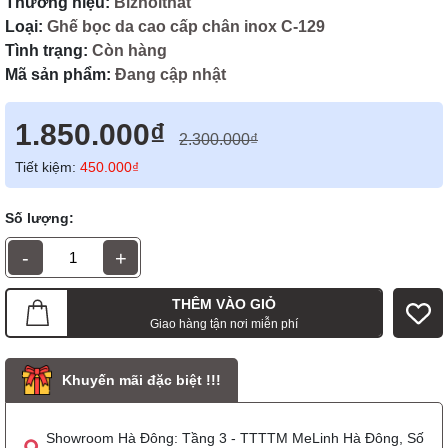
Thương hiệu:
Biznoithat
Loại:
Ghế bọc da cao cấp chân inox C-129
Tình trạng:
Còn hàng
Mã sản phẩm:
Đang cập nhật
1.850.000₫
2.300.000₫
Tiết kiệm:
450.000₫
Số lượng:
-
+
THÊM VÀO GIỎ
Giao hàng tận nơi miễn phí
Khuyến mãi đặc biệt !!!
Showroom Hà Đông: Tầng 3 - TTTTM MeLinh Hà Đông, Số