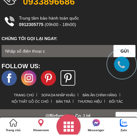
0933896686
Trung tâm bảo hành toàn quốc
0912305775
(09h00 - 18h00)
CHÚNG TÔI GỌI LẠI NGAY:
GỬI
FOLLOW US:
TRANG CHỦ
SOFA DA NHẬP KHẨU
BÀN ĂN CHÍNH HÃNG
NỘI THẤT GỖ ÓC CHÓ
BÀN TRÀ
THƯƠNG HIỆU
ĐỐI TÁC
@
Bizfurniture Co.,Ltd
.
Chính sách bảo mật thông tin
Trang chủ
Showroom
Messenger
Zalo