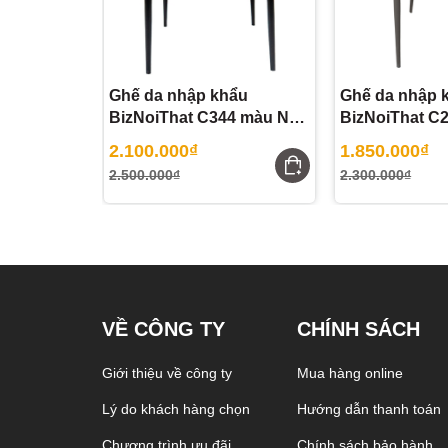
Ghế da nhập khẩu
Ghế da nhập 
BizNoiThat C344 màu Nâu
BizNoiThat C
Camel
2.100.000₫
1.850.000₫
2.500.000₫
2.300.000₫
Ghế da nhập khẩu Biz Nội Thất Biz-1039 màu Xám k
VỀ CÔNG TY
CHÍNH SÁCH
Giới thiệu về công ty
Mua hàng online
Lý do khách hàng chọn
Hướng dẫn thanh toán
Chương trình ưu đãi
Chính sách bảo hành