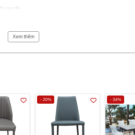
uốc cao cấp
. Cao Ngồi 470Hmm.
Xem thêm
- 20%
- 34%