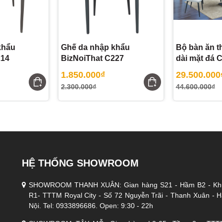
khẩu
Ghế da nhập khẩu
Bộ bàn ăn t
214
BizNoiThat C227
dài mặt đá 
gồm 06 ghế
1.850.000₫
29.500.000
2.300.000₫
44.600.000₫
ết hợp với bàn ăn Thông Minh Biz-2298
HỆ THỐNG SHOWROOM
SHOWROOM THANH XUÂN: Gian hàng S21 - Hầm B2 - Kh
R1- TTTM Royal City - Số 72 Nguyễn Trãi - Thanh Xuân - 
Nội. Tel: 0933896686. Open: 9:30 - 22h