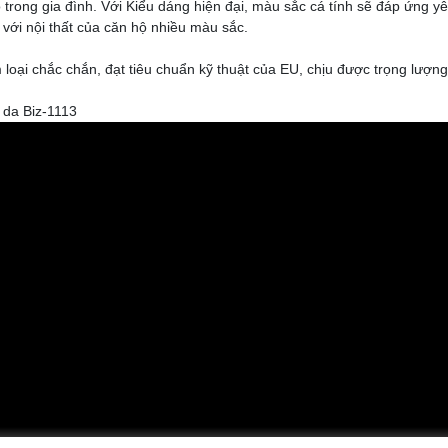
trong gia đình. Với Kiểu dáng hiện đại, màu sắc cá tính sẽ đáp ứng y
với nội thất của căn hộ nhiều màu sắc.
loại chắc chắn, đạt tiêu chuẩn kỹ thuật của EU, chịu được trọng lượng
 da Biz-1113