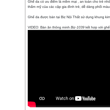
Ghế da có ưu điểm là mềm mại , an toàn cho trẻ nhỏ 
thẩm mỹ của các cặp gia đình trẻ, dễ dàng phối màu 
Ghế da được bán tại Biz Nội Thất sử dụng khung kim 
VIDEO: Bàn ăn thông minh
Biz-1039
kết hợp với ghế