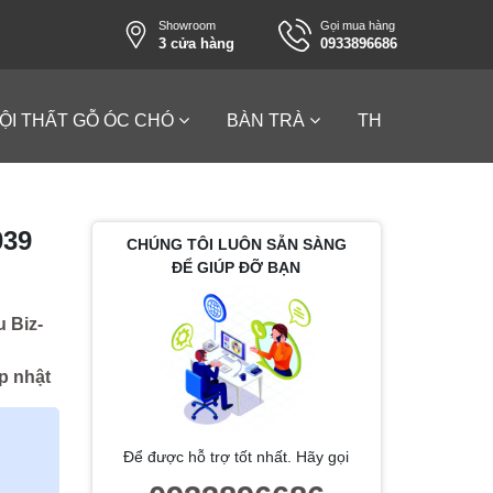
Showroom
Gọi mua hàng
3 cửa hàng
0933896686
ỘI THẤT GỖ ÓC CHÓ
BÀN TRÀ
THƯƠNG HIỆU
039
CHÚNG TÔI LUÔN SẴN SÀNG
ĐỂ GIÚP ĐỠ BẠN
 Biz-
p nhật
Để được hỗ trợ tốt nhất. Hãy gọi