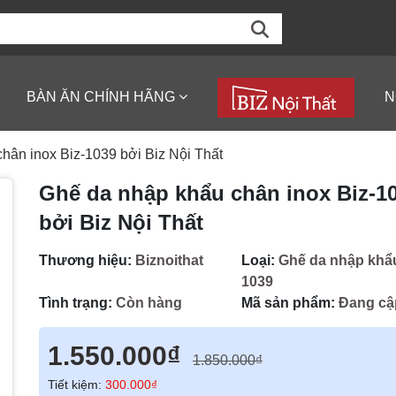
BÀN ĂN CHÍNH HÃNG
N
hân inox Biz-1039 bởi Biz Nội Thất
Ghế da nhập khẩu chân inox Biz-1
bởi Biz Nội Thất
Thương hiệu:
Biznoithat
Loại:
Ghế da nhập khẩu
1039
Tình trạng:
Còn hàng
Mã sản phẩm:
Đang cậ
1.550.000₫
1.850.000₫
Tiết kiệm:
300.000₫