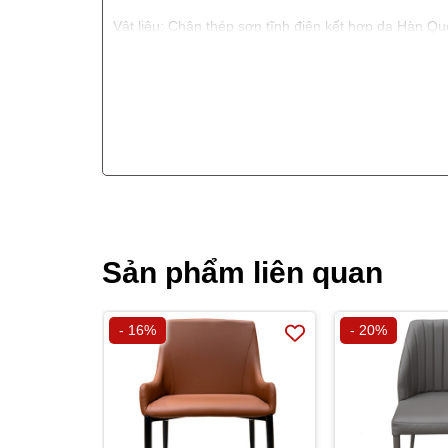
Vật liệu: Chân thép sơn tĩnh điện kết hợp da Hàn Q
Kích Thước
:
Rộng 635 x Sâu 430 x Cao Vai 980mm
Xuất Xứ: Nhập Khẩu Hong Kong
Màu Sắc: Da có các màu Nâu/ Kem/ Xám
Bảo Hành: 2 năm, bảo trì trọn đời
Sản phẩm liên quan
- 16%
- 20%