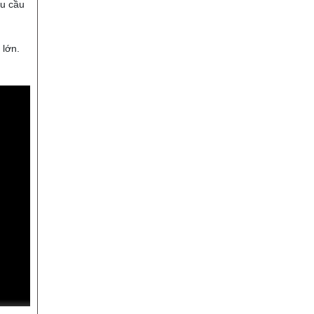
êu cầu
 lớn.