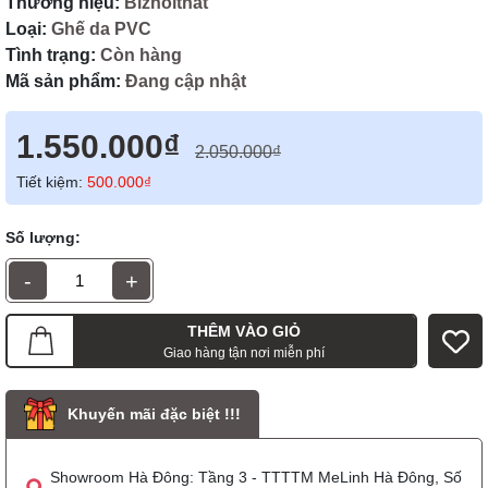
Thương hiệu:
Biznoithat
Loại:
Ghế da PVC
Tình trạng:
Còn hàng
Mã sản phẩm:
Đang cập nhật
1.550.000₫
2.050.000₫
Tiết kiệm:
500.000₫
Số lượng:
-
+
THÊM VÀO GIỎ
Giao hàng tận nơi miễn phí
Khuyến mãi đặc biệt !!!
Showroom Hà Đông: Tầng 3 - TTTTM MeLinh Hà Đông, Số