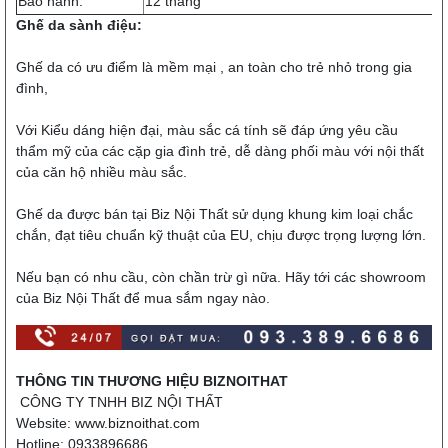
Bảo hành:
12 tháng
Ghế da sành điệu:
Ghế da có ưu điểm là mềm mại , an toàn cho trẻ nhỏ trong gia
đình,
Với Kiểu dáng hiện đại, màu sắc cá tính sẽ đáp ứng yêu cầu
thẩm mỹ của các cặp gia đình trẻ, dễ dàng phối màu với nội thất
của căn hộ nhiều màu sắc.
Ghế da được bán tại Biz Nội Thất sử dụng khung kim loại chắc
chắn, đạt tiêu chuẩn kỹ thuật của EU, chịu được trọng lượng lớn.
Nếu bạn có nhu cầu, còn chần trừ gì nữa. Hãy tới các showroom
của Biz Nội Thất để mua sắm ngay nào.
THÔNG TIN THƯƠNG HIỆU BIZNOITHAT
CÔNG TY TNHH BIZ NỘI THẤT
Website:
www.biznoithat.com
Hotline: 0933896686