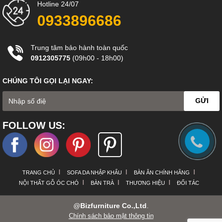
Hotline 24/07
0933896686
Trung tâm bảo hành toàn quốc
0912305775
(09h00 - 18h00)
CHÚNG TÔI GỌI LẠI NGAY:
GỬI

FOLLOW US:
Màu Sắc:
Có sẵn 3 màu: Màu Xanh Dark Blue hoặc màu
đỏ hoặc màu Ánh Đồng Tobacco
Bảo Hành:
Sản phẩm được bảo hành cho 5 năm cho phần
khung & 1 năm cho phần da.
TRANG CHỦ
SOFA DA NHẬP KHẨU
BÀN ĂN CHÍNH HÃNG
NỘI THẤT GỖ ÓC CHÓ
BÀN TRÀ
THƯƠNG HIỆU
ĐỐI TÁC
@
Bizfurniture Co.,Ltd
.
Chính sách bảo mật thông tin