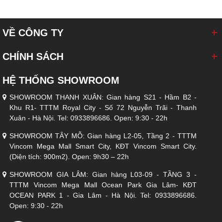
automatically lock)
KÍCH THƯỚC: Cao Vai 1110mm / Chiều Sâu 820mm / Chiều
VỀ CÔNG TY
rộng 750mm
CHÍNH SÁCH
HỆ THỐNG SHOWROOM
SHOWROOM THANH XUÂN: Gian hàng S21 - Hầm B2 -
Khu R1- TTTM Royal City - Số 72 Nguyễn Trãi - Thanh
Xuân - Hà Nội. Tel: 0933896686. Open: 9:30 - 22h
SHOWROOM TÂY MỖ: Gian hàng L2-05, Tầng 2 - TTTM
Vincom Mega Mall Smart City, KĐT Vincom Smart City.
(Diện tích: 900m2). Open: 9h30 – 22h
SHOWROOM GIA LÂM: Gian hàng L03-09 - TẦNG 3 -
TTTM Vincom Mega Mall Ocean Park Gia Lâm- KĐT
OCEAN PARK 1 - Gia Lâm - Hà Nội. Tel: 0933896686.
Open: 9:30 - 22h