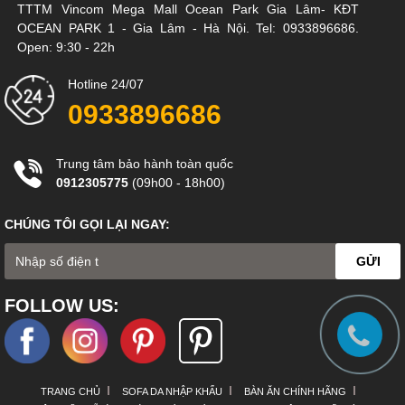
TTTM Vincom Mega Mall Ocean Park Gia Lâm- KĐT
OCEAN PARK 1 - Gia Lâm - Hà Nội. Tel: 0933896686.
Open: 9:30 - 22h
Hotline 24/07
0933896686
Trung tâm bảo hành toàn quốc
0912305775
(09h00 - 18h00)
CHÚNG TÔI GỌI LẠI NGAY:
Ghế Sofa được tích hợp USB sạc điện thoại hoặc máy nghe nhạc
GỬI
đem lại sự tiện nghi nhất cho căn hộ thông minh nhà bạn.
FOLLOW US:
Nguồn gốc:
Chính hãng, được nhập khẩu chính hãng
từ Malaysia và phân phối độc quyền bởi BIZ NỘI THẤT
Bảo hành:
12 tháng
TRANG CHỦ
SOFA DA NHẬP KHẨU
BÀN ĂN CHÍNH HÃNG