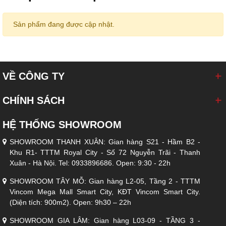
Sản phẩm đang được cập nhật.
VỀ CÔNG TY
CHÍNH SÁCH
HỆ THỐNG SHOWROOM
Sofa
luôn có sẵn và giao ngay trong ngày
Kích Thước:
SHOWROOM THANH XUÂN: Gian hàng S21 - Hầm B2 -
- Sofa 4 chỗ: 2500 x 930 x 490Hmm
Khu R1- TTTM Royal City - Số 72 Nguyễn Trãi - Thanh
- Sofa 3 chỗ: 2000 x 930 x 490Hmm
Xuân - Hà Nội. Tel: 0933896686. Open: 9:30 - 22h
- Sofa 2 chỗ: 1450 x 930 x 490Hmm
- Ghế Sofa đơn: 880 x 930 x 490Hmm
SHOWROOM TÂY MỖ: Gian hàng L2-05, Tầng 2 - TTTM
- Đôn Sofa: 850 x 650 x 490Hmm
Vincom Mega Mall Smart City, KĐT Vincom Smart City.
(Diện tích: 900m2). Open: 9h30 – 22h
SHOWROOM GIA LÂM: Gian hàng L03-09 - TẦNG 3 -