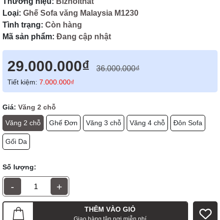
Thương hiệu:
Biznoithat
Loại:
Ghế Sofa văng Malaysia M1230
Tình trạng:
Còn hàng
Mã sản phẩm:
Đang cập nhật
29.000.000₫
36.000.000₫
Tiết kiệm:
7.000.000₫
Giá:
Văng 2 chỗ
Văng 2 chỗ
Ghế Đơn
Văng 3 chỗ
Văng 4 chỗ
Đôn Sofa
Gối Da
Số lượng:
-
+
THÊM VÀO GIỎ
Giao hàng tận nơi miễn phí