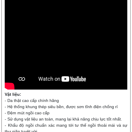
Vật liệu:
- Da thật cao cấp chính hãng
- Hệ thống khung thép siêu bền, được sơn tĩnh điện chống rỉ
- Đệm mút ngồi cao cấp
- Sử dụng vật liệu an toàn, mang lại khả năng chịu lực tốt nhất.
- Khẩu độ ngồi chuẩn xác mang tới tư thế ngồi thoải mái và sự
thư giãn tuyệt vời