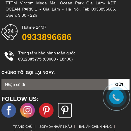
TTTM Vincom Mega Mall Ocean Park Gia Lâm- KĐT
- Ghế Sofa đơn: 880 x 930 x 490Hmm
OCEAN PARK 1 - Gia Lâm - Hà Nội. Tel: 0933896686.
- Đôn Sofa: 850 x 650 x 490Hmm
Open: 9:30 - 22h
Hotline 24/07
0933896686
Trung tâm bảo hành toàn quốc
0912305775
(09h00 - 18h00)
CHÚNG TÔI GỌI LẠI NGAY:
GỬI
FOLLOW US:
Ghế Sofa được tích hợp USB sạc điện thoại hoặc máy nghe nhạc
đem lại sự tiện nghi nhất cho căn hộ thông minh nhà bạn.
TRANG CHỦ
SOFA DA NHẬP KHẨU
BÀN ĂN CHÍNH HÃNG