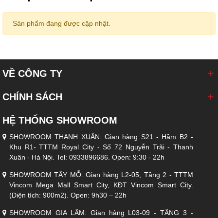
Sản phẩm đang được cập nhật.
VỀ CÔNG TY
CHÍNH SÁCH
HỆ THỐNG SHOWROOM
SHOWROOM THANH XUÂN: Gian hàng S21 - Hầm B2 -
Khu R1- TTTM Royal City - Số 72 Nguyễn Trãi - Thanh
Xuân - Hà Nội. Tel: 0933896686. Open: 9:30 - 22h
SHOWROOM TÂY MỖ: Gian hàng L2-05, Tầng 2 - TTTM
Sofa
luôn có sẵn và giao ngay trong ngày
Vincom Mega Mall Smart City, KĐT Vincom Smart City.
Kích Thước:
(Diện tích: 900m2). Open: 9h30 – 22h
- Sofa 4 chỗ: 2500 x 930 x 490Hmm
- Sofa 3 chỗ: 2000 x 930 x 490Hmm
SHOWROOM GIA LÂM: Gian hàng L03-09 - TẦNG 3 -
- Sofa 2 chỗ: 1450 x 930 x 490Hmm