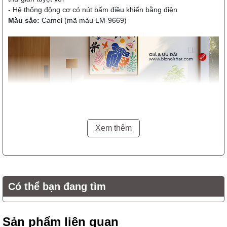
- Hệ thống động cơ có nút bấm điều khiển bằng điện
Màu sắc:
Camel (mã màu LM-9669)
Xem thêm
Có thể bạn đang tìm
Bộ Sofa chất liệu da thật Recliner M1230 có thể kết hợp với
Ghế Sofa đơn hoặc đôn Sofa taọ nên 1 phòng khách hiện đại
Sản phẩm liên quan
sang trọng