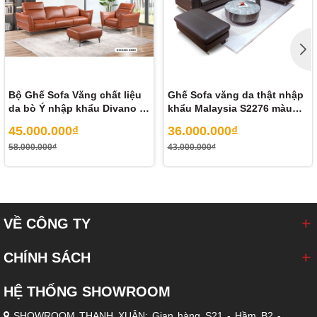
Bộ Ghế Sofa Văng chất liệu
Ghế Sofa văng da thật nhập
da bò Ý nhập khẩu Divano S-
khẩu Malaysia S2276 màu
689 màu Camel
nâu Dark Brown
45.000.000₫
36.000.000₫
58.000.000₫
43.000.000₫
Nguồn gốc:
DIVANO, Italia - thương hiệu sản xuất Sofa phong
cách hàng đầu Italia, được thiết kế, nhập khẩu chính hãng và
phân phối độc quyền bởi BIZ NỘI THẤT
Bảo hành:
Khung sofa: 05 năm / Đệm ngồi: 3 năm / Bề mặt da
VỀ CÔNG TY
thật: 12 tháng
CHÍNH SÁCH
HỆ THỐNG SHOWROOM
SHOWROOM THANH XUÂN: Gian hàng S21 - Hầm B2 -