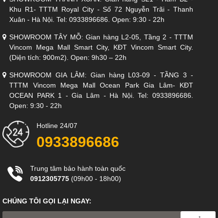
Khu R1- TTTM Royal City - Số 72 Nguyễn Trãi - Thanh
Xuân - Hà Nội. Tel: 0933896686. Open: 9:30 - 22h
SHOWROOM TÂY MỖ: Gian hàng L2-05, Tầng 2 - TTTM
Vincom Mega Mall Smart City, KĐT Vincom Smart City.
(Diện tích: 900m2). Open: 9h30 – 22h
SHOWROOM GIA LÂM: Gian hàng L03-09 - TẦNG 3 -
TTTM Vincom Mega Mall Ocean Park Gia Lâm- KĐT
OCEAN PARK 1 - Gia Lâm - Hà Nội. Tel: 0933896686.
Open: 9:30 - 22h
Dễ dàng sắp xếp, phù hợp mọi không gian
Bộ Sofa chất liệu da bò Italia Divano S-1009 được thiết kế tiện
Hotline 24/07
dụng chia thành các module, thuận tiện cho việc sắp xếp không
gian phù hợp trong mọi gia đình. Bên ngoài được bọc da bò cao
0933896686
cấp rất mịn, mát và không bám bụi, dễ dàng vệ sinh cùng đệm
ngồi êm ái đảm bảo không bị xẹp lún, biến dạng trong thời gian
dài.
Trung tâm bảo hành toàn quốc
0912305775
(09h00 - 18h00)
Xem Thêm >>>
Sofa Italia
>>
Sofa Malaysia
>>
Sofa Thư
Giãn
>>
Sofa
Gỗ
>>
Sofa Cao Cấp
>>
Sofa Băng
>>
Sofa
CHÚNG TÔI GỌI LẠI NGAY:
Góc
.